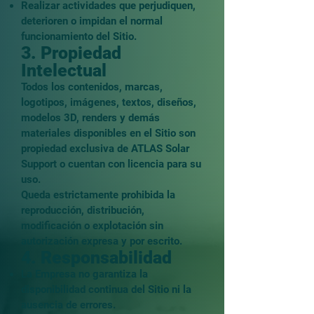
Realizar actividades que perjudiquen,
deterioren o impidan el normal
funcionamiento del Sitio.
3. Propiedad
Intelectual
Todos los contenidos, marcas,
logotipos, imágenes, textos, diseños,
modelos 3D, renders y demás
materiales disponibles en el Sitio son
propiedad exclusiva de ATLAS Solar
Support o cuentan con licencia para su
uso.
Queda estrictamente prohibida la
reproducción, distribución,
modificación o explotación sin
autorización expresa y por escrito.
4. Responsabilidad
La Empresa no garantiza la
disponibilidad continua del Sitio ni la
ausencia de errores.