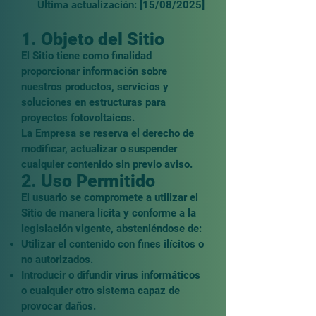
Última actualización: [15/08/2025]
1. Objeto del Sitio
El Sitio tiene como finalidad
proporcionar información sobre
nuestros productos, servicios y
soluciones en estructuras para
proyectos fotovoltaicos.
La Empresa se reserva el derecho de
modificar, actualizar o suspender
cualquier contenido sin previo aviso.
2. Uso Permitido
El usuario se compromete a utilizar el
Sitio de manera lícita y conforme a la
legislación vigente, absteniéndose de:
Utilizar el contenido con fines ilícitos o
no autorizados.
Introducir o difundir virus informáticos
o cualquier otro sistema capaz de
provocar daños.