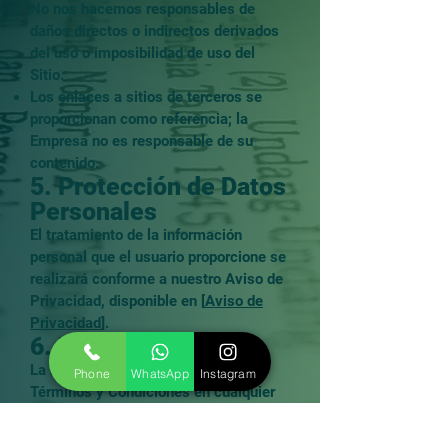
No nos hacemos responsables de
daños directos o indirectos derivados
del uso o imposibilidad de uso del
Sitio.
Los enlaces a sitios de terceros se
proporcionan como referencia; la
Empresa no es responsable de su
contenido.
5. Protección de Datos
Personales
El tratamiento de la información
personal que el usuario proporcione se
realizará conforme a nuestro Aviso de
Privacidad, disponible en [
Aviso de
Privacidad
].
6. Modificaciones
La Empresa podrá modificar estos
Phone
WhatsApp
Instagram
Términos y Condiciones en cualquier
momento. Las modificaciones entrarán
en vigor desde su publicación en el